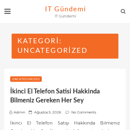
Skip
IT Gündemi
to
IT Gündemi
content
KATEGORI:
UNCATEGORIZED
UNCATEGORIZED
İkinci El Telefon Satisi Hakkinda
Bilmeniz Gereken Her Sey
P
Admin
Ağustos 5, 2026
No Comments
o
İkinci El Telefon Satışı Hakkında Bilmeniz
s