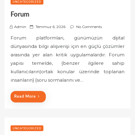
UNCATEGORIZED
Forum
P
Admin
Temmuz 6, 2026
No Comments
o
Forum platformları, günümüzün dijital
s
dünyasında bilgi alışverişi için en güçlü çözümler
t
arasında yer alan kritik uygulamalardır. Forum
e
yapısı temelde, {benzer ilgilere sahip
d
o
kullanıcıların|ortak konular üzerinde toplanan
n
insanların} {soru sormalarını ve…
Read More
UNCATEGORIZED