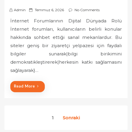
P
Admin
Temmuz 6, 2026
No Comments
o
İnternet Forumlarının Dijital Dünyada Rolü
s
İnternet forumları, kullanıcıların belirli konular
t
hakkında sohbet ettiği sanal mekanlardur. Bu
e
siteler geniş bir ziyaretçi yelpazesi için faydalı
d
o
bilgiler sunarak|bilgi birikimini
n
demokratikleştirerek|herkesin katkı sağlamasını
sağlayarak}…
Read More
Yazı
1
Sonraki
sayfalaması