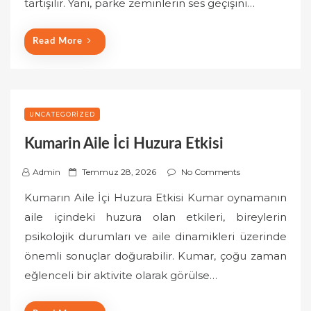
tartışılır. Yani, parke zeminlerin ses geçişini…
n
Read More
UNCATEGORIZED
Kumarin Aile İci Huzura Etkisi
P
Admin
Temmuz 28, 2026
No Comments
o
Kumarın Aile İçi Huzura Etkisi Kumar oynamanın
s
aile içindeki huzura olan etkileri, bireylerin
t
psikolojik durumları ve aile dinamikleri üzerinde
e
önemli sonuçlar doğurabilir. Kumar, çoğu zaman
d
o
eğlenceli bir aktivite olarak görülse…
n