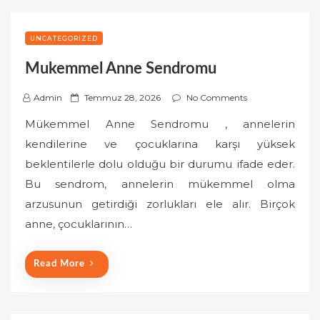
UNCATEGORIZED
Mukemmel Anne Sendromu
P
Admin
Temmuz 28, 2026
No Comments
o
Mükemmel Anne Sendromu , annelerin
s
kendilerine ve çocuklarına karşı yüksek
t
beklentilerle dolu olduğu bir durumu ifade eder.
e
Bu sendrom, annelerin mükemmel olma
d
o
arzusunun getirdiği zorlukları ele alır. Birçok
n
anne, çocuklarının…
Read More