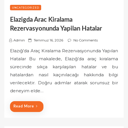
UNCATEGORIZED
Elazigda Arac Kiralama
Rezervasyonunda Yapilan Hatalar
P
Admin
Temmuz 16, 2026
No Comments
o
Elazığ’da Araç Kiralama Rezervasyonunda Yapılan
s
Hatalar Bu makalede, Elazığ’da araç kiralama
t
sürecinde sıkça karşılaşılan hatalar ve bu
e
hatalardan nasıl kaçınılacağı hakkında bilgi
d
o
verilecektir. Doğru adımlar atarak sorunsuz bir
n
deneyim elde…
Read More