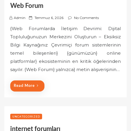
Web Forum
P
Admin
Temmuz 6, 2026
No Comments
o
{Web Forumlarda İletişim Devrimi: Dijital
s
Topluluğunuzun Merkezini Oluşturun – Eksiksiz
t
Bilgi Kaynağınız Çevrimiçi forum sistemlerinin
e
temel bileşenleri} {günümüzün} online
d
o
platformlar} ekosisteminin en kritik öğelerinden
n
sayılır. {Web Forum} yalnızca} metin alışverişinin…
Read More
UNCATEGORIZED
internet forumları