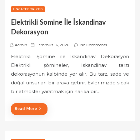
UNCATEGORIZED
Elektrikli Somine İle İskandinav
Dekorasyon
P
Admin
Temmuz 16, 2026
No Comments
o
Elektrikli Şömine ile İskandinav Dekorasyon
s
Elektrikli şömineler, İskandinav tarzı
t
dekorasyonun kalbinde yer alır. Bu tarz, sade ve
e
doğal unsurları bir araya getirir. Evlerimizde sıcak
d
o
bir atmosfer yaratmak için harika bir…
n
Read More