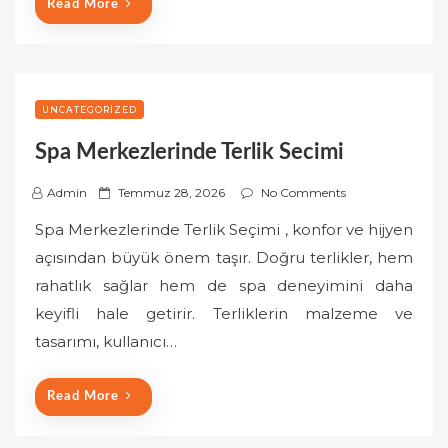
Read More
UNCATEGORIZED
Spa Merkezlerinde Terlik Secimi
P
Admin
Temmuz 28, 2026
No Comments
o
Spa Merkezlerinde Terlik Seçimi , konfor ve hijyen
s
açısından büyük önem taşır. Doğru terlikler, hem
t
rahatlık sağlar hem de spa deneyimini daha
e
keyifli hale getirir. Terliklerin malzeme ve
d
o
tasarımı, kullanıcı…
n
Read More