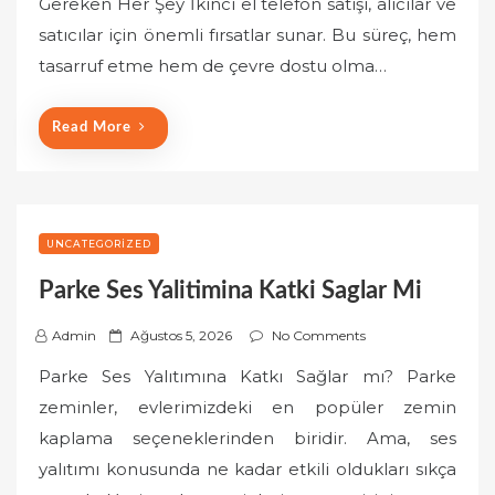
Gereken Her Şey İkinci el telefon satışı, alıcılar ve
t
satıcılar için önemli fırsatlar sunar. Bu süreç, hem
e
tasarruf etme hem de çevre dostu olma…
d
o
n
Read More
UNCATEGORIZED
Parke Ses Yalitimina Katki Saglar Mi
P
Admin
Ağustos 5, 2026
No Comments
o
Parke Ses Yalıtımına Katkı Sağlar mı? Parke
s
zeminler, evlerimizdeki en popüler zemin
t
kaplama seçeneklerinden biridir. Ama, ses
e
yalıtımı konusunda ne kadar etkili oldukları sıkça
d
o