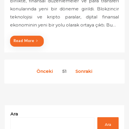
birlikte, finansal düzenlemeler ve para transferi
t
konularında yeni bir döneme girildi. Blokzincir
e
teknolojisi ve kripto paralar, dijital finansal
d
o
ekonominin yeni bir yolu olarak ortaya çıktı. Bu…
n
Read More
Yazı
Önceki
51
Sonraki
sayfalaması
Ara
Ara