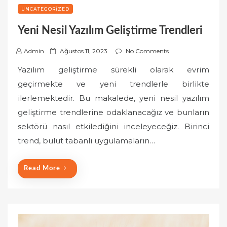
UNCATEGORIZED
Yeni Nesil Yazılım Geliştirme Trendleri
P
Admin
Ağustos 11, 2023
No Comments
o
Yazılım geliştirme sürekli olarak evrim
s
geçirmekte ve yeni trendlerle birlikte
t
ilerlemektedir. Bu makalede, yeni nesil yazılım
e
geliştirme trendlerine odaklanacağız ve bunların
d
o
sektörü nasıl etkilediğini inceleyeceğiz. Birinci
n
trend, bulut tabanlı uygulamaların…
Read More