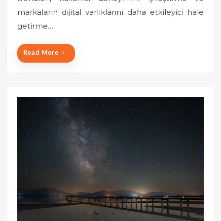
o
markaların dijital varlıklarını daha etkileyici hale
n
getirme…
Read More