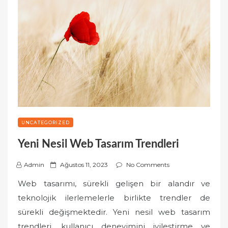
UNCATEGORIZED
Yeni Nesil Web Tasarım Trendleri
P
Admin
Ağustos 11, 2023
No Comments
o
Web tasarımı, sürekli gelişen bir alandır ve
s
teknolojik ilerlemelerle birlikte trendler de
t
sürekli değişmektedir. Yeni nesil web tasarım
e
trendleri, kullanıcı deneyimini iyileştirme ve
d