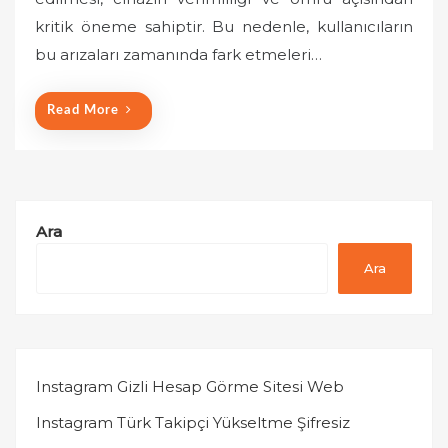
e
kritik öneme sahiptir. Bu nedenle, kullanıcıların
d
o
bu arızaları zamanında fark etmeleri…
n
Read More
Ara
Ara
Instagram Gizli Hesap Görme Sitesi Web
Instagram Türk Takipçi Yükseltme Şifresiz