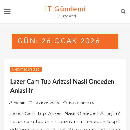
Skip
IT Gündemi
to
IT Gündemi
content
GÜN:
26 OCAK 2026
UNCATEGORIZED
Lazer Cam Tup Arizasi Nasil Onceden
Anlasilir
P
Admin
Ocak 26, 2026
No Comments
o
Lazer Cam Tüp Arızası Nasıl Önceden Anlaşılır?
s
Lazer cam tüplerinin arızalarının önceden tespit
t
edilmesi, cihazın verimliliği ve ömrü açısından