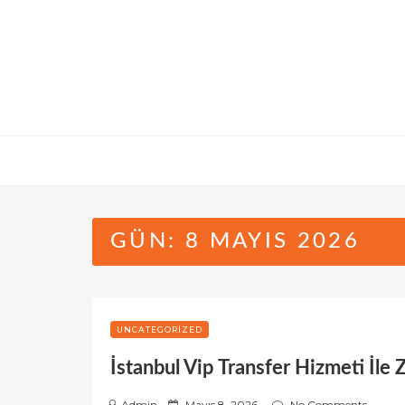
Skip
to
content
GÜN:
8 MAYIS 2026
UNCATEGORIZED
İstanbul Vip Transfer Hizmeti İle
P
Admin
Mayıs 8, 2026
No Comments