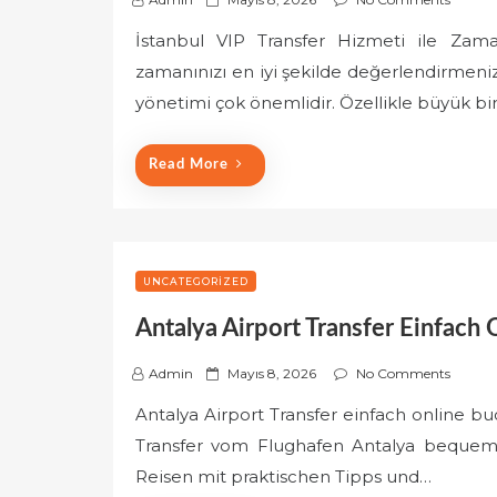
o
İstanbul VIP Transfer Hizmeti ile Zaman
s
zamanınızı en iyi şekilde değerlendirmeni
t
e
yönetimi çok önemlidir. Özellikle büyük bir 
d
o
Read More
n
UNCATEGORIZED
Antalya Airport Transfer Einfach
P
Admin
Mayıs 8, 2026
No Comments
o
Antalya Airport Transfer einfach online bu
s
Transfer vom Flughafen Antalya bequem 
t
e
Reisen mit praktischen Tipps und…
d