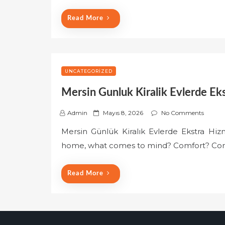
o
Read More
n
UNCATEGORIZED
Mersin Gunluk Kiralik Evlerde Ek
P
Admin
Mayıs 8, 2026
No Comments
o
Mersin Günlük Kiralık Evlerde Ekstra Hi
s
home, what comes to mind? Comfort? Conve
t
e
d
Read More
o
n