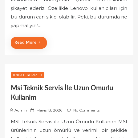
e
şikayet ederiz. Özellikle Lenovo kullanıcıları için
d
o
bu durum can sıkıcı olabilir. Peki, bu durumda ne
n
yapmalıyız?…
Read More
UNCATEGORIZED
Msi Teknik Servis İle Uzun Omurlu
Kullanim
P
Admin
Mayıs 18, 2026
No Comments
o
MSI Teknik Servis ile Uzun Ömürlü Kullanım MSI
s
ürünlerinin uzun ömürlü ve verimli bir şekilde
t