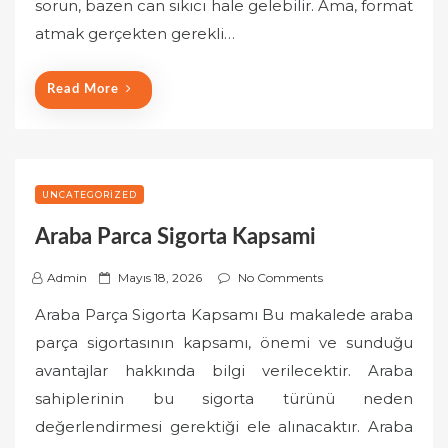
sorun, bazen can sıkıcı hale gelebilir. Ama, format
d
o
atmak gerçekten gerekli…
n
Read More
UNCATEGORIZED
Araba Parca Sigorta Kapsami
P
Admin
Mayıs 18, 2026
No Comments
o
Araba Parça Sigorta Kapsamı Bu makalede araba
s
parça sigortasının kapsamı, önemi ve sunduğu
t
avantajlar hakkında bilgi verilecektir. Araba
e
sahiplerinin bu sigorta türünü neden
d
o
değerlendirmesi gerektiği ele alınacaktır. Araba
n