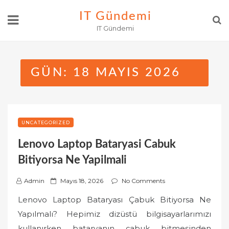
Skip
IT Gündemi
to
IT Gündemi
content
GÜN:
18 MAYIS 2026
UNCATEGORIZED
Lenovo Laptop Bataryasi Cabuk
Bitiyorsa Ne Yapilmali
P
Admin
Mayıs 18, 2026
No Comments
o
Lenovo Laptop Bataryası Çabuk Bitiyorsa Ne
s
Yapılmalı? Hepimiz dizüstü bilgisayarlarımızı
t
kullanırken bataryanın çabuk bitmesinden