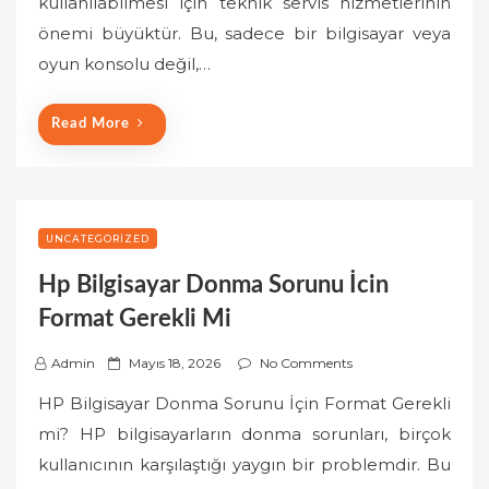
kullanılabilmesi için teknik servis hizmetlerinin
e
önemi büyüktür. Bu, sadece bir bilgisayar veya
d
o
oyun konsolu değil,…
n
Read More
UNCATEGORIZED
Hp Bilgisayar Donma Sorunu İcin
Format Gerekli Mi
P
Admin
Mayıs 18, 2026
No Comments
o
HP Bilgisayar Donma Sorunu İçin Format Gerekli
s
mi? HP bilgisayarların donma sorunları, birçok
t
kullanıcının karşılaştığı yaygın bir problemdir. Bu
e