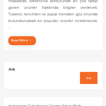
makalede, elektronik sektöründe en çok talep
t
gören ürünler hakkında bilgiler verilecek.
e
Tüketici tercihleri ve pazar trendleri göz önünde
d
o
bulundurularak en popüler ürünler incelenecek.
n
…
Read More
Ara
Ara
Instagram Gizli Hesap Görme Sitesi Web