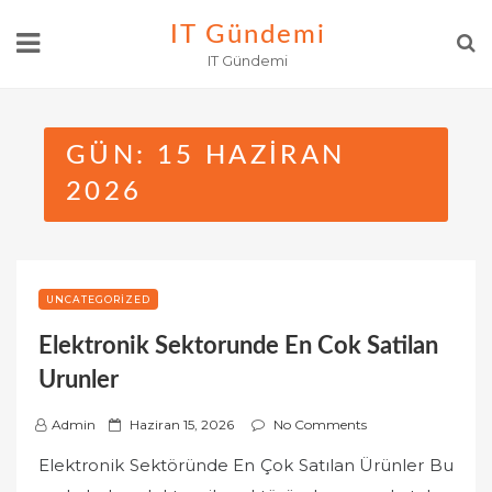
Skip
IT Gündemi
to
IT Gündemi
content
GÜN:
15 HAZIRAN
2026
UNCATEGORIZED
Elektronik Sektorunde En Cok Satilan
Urunler
P
Admin
Haziran 15, 2026
No Comments
o
Elektronik Sektöründe En Çok Satılan Ürünler Bu
s