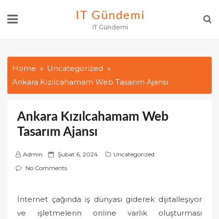
Skip
IT Gündemi
to
IT Gündemi
content
Home
Uncategorized
Ankara Kızılcahamam Web Tasarım Ajansı
Ankara Kızılcahamam Web
Tasarım Ajansı
P
Admin
Şubat 6, 2024
Uncategorized
o
No Comments
s
t
İnternet çağında iş dünyası giderek dijitalleşiyor
e
ve işletmelerin online varlık oluşturması
d