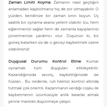
Zaman Limiti Koyma
: Zamanın nasıl geçtiğini
anlamadan kaybolmanız hiç de zor olmayabilir. O
yüzden, kendinize bir zaman sınırı koyun. Üç
saatlik bir oynama seansı yeterli olabilir; bu, hem
eğlenmenizi sağlar hem de zamanla kayıplarınızı
yönetmenize yardımcı olur. Düşünün ki, bir
güneş batarken siz de o geceyi kaybetmek üzere
olabilirsiniz!
Duygusal Durumu Kontrol Etme
: Kumar
oynamak tüm duyguları etkileyebilir.
Kazandığınızda sevinç, kaybettiğinizde ise
hüsran… Bu nedenle, ruh halinizi kontrol altında
tutmak çok önemli. Kazanmanın verdiği coşku ile
kaybetmenin üzüntüsüyle anlık kararlar almak
yerine mantıklı düşünmeye çalışın.