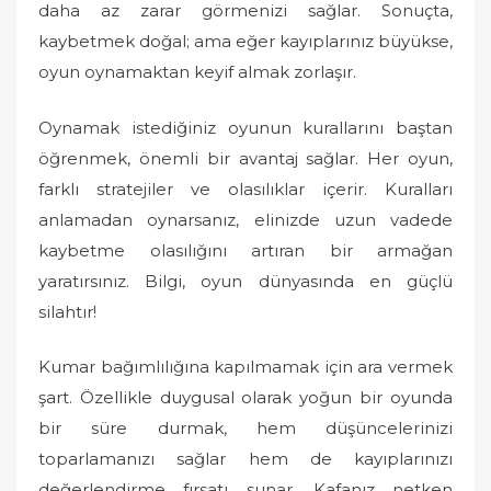
daha az zarar görmenizi sağlar. Sonuçta,
kaybetmek doğal; ama eğer kayıplarınız büyükse,
oyun oynamaktan keyif almak zorlaşır.
Oynamak istediğiniz oyunun kurallarını baştan
öğrenmek, önemli bir avantaj sağlar. Her oyun,
farklı stratejiler ve olasılıklar içerir. Kuralları
anlamadan oynarsanız, elinizde uzun vadede
kaybetme olasılığını artıran bir armağan
yaratırsınız. Bilgi, oyun dünyasında en güçlü
silahtır!
Kumar bağımlılığına kapılmamak için ara vermek
şart. Özellikle duygusal olarak yoğun bir oyunda
bir süre durmak, hem düşüncelerinizi
toparlamanızı sağlar hem de kayıplarınızı
değerlendirme fırsatı sunar. Kafanız netken