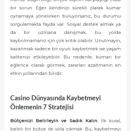
bir sorun. Eğer kendinizi sürekli olarak kumar
oynamaya yönelirken buluyorsanız, bu durumu
sorgulamakta fayda var. Sosyal destek almak ya
da bir uzmana danışmak, bu yolda
kaybolmamanız için çok kritik olabilir. Unutmayın,
kazanmak sadece bir oyun; kaybetmek ise yaşam
kalitenizi etkileyebilir. Bu nedenle, kumarı bir
eğlence olarak görmek, zararları azaltmanın en
etkin yollarından biridir.
Casino Dünyasında Kaybetmeyi
Önlemenin 7 Stratejisi
Bütçenizi Belirleyin ve Sadık Kalın
: İlk kural,
belirli bir bütçe ile yola çıkmak. Bu, kaybetmeyi