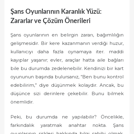
Şans Oyunlarının Karanlık Yüzü:
Zararlar ve Çözüm Önerileri
Şans oyunlarının en belirgin zararı, bağımlılığın
gelişmesidir. Bir kere kazanmanın verdiği huzur,
kullanıcıyı daha fazla oynamaya iter. maddi
kayıplar yaşanır; evler, araçlar hatta aile bağları
bile bu durumda zedelenebilir. Kendinizi bir kart
oyununun başında bulursanız, “Ben bunu kontrol
edebilirim,” diye düşünmek kolaydır. Ancak, bu
düşünce sizi derinlere çekebilir. Bunu bilmek
önemlidir.
Peki, bu durumda ne yapılabilir? Öncelikle,
farkındalık yaratmak anahtar nokta. Şans
oyunlarının riskleri hakkında bilgi sahibi olmak,