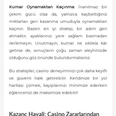
Kumar Oynamaktan Kaçınma
: İnanılmaz bir
çekim gücü olsa da, yalnızca kaybettiğiniz
miktarları geri kazanma umuduyla oynamaktan
kaçının. Bazen en iyi strateji, bir adım geri
atmaktır; ayaklarınızı yere sağlam basmadan
ilerlemeyin. Unutmayın, kumar ne sıklıkla kâr
getirse de, sonuçların çoğu zaman aleyhinizde
olduğunu göz önünde bulundurmalısınız.
Bu stratejiler, casino deneyiminizi çok daha keyifli
ve güvenli hale getirebilir. Kendinize bir yol
haritası çizmek, kayıplarınızı minimize ederken
eğlencenizi de maksimize edebilir!
Kazanç Hayali: Casino Zararlarından