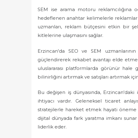
SEM ise arama motoru reklamcılığına oda
hedeflenen anahtar kelimelerle reklamlar o
uzmanları, reklam bütçesini etkin bir şe
kitlelerine ulaşmasını sağlar.
Erzincan'da SEO ve SEM uzmanlarının rol
güçlendirerek rekabet avantajı elde etmele
uluslararası platformlarda görünür hale 
bilinirliğini artırmak ve satışları artırmak için 
Bu değişen iş dünyasında, Erzincan'daki
ihtiyacı vardır. Geleneksel ticaret anl
stratejilerle hareket etmek hayati öneme 
dijital dünyada fark yaratma imkanı suna
liderlik eder.