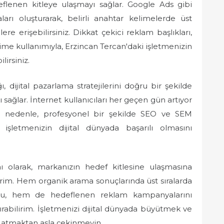
lenen kitleye ulaşmayı sağlar. Google Ads gibi
rı oluşturarak, belirli anahtar kelimelerde üst
lere erişebilirsiniz. Dikkat çekici reklam başlıkları,
ime kullanımıyla, Erzincan Tercan'daki işletmenizin
ilirsiniz.
dijital pazarlama stratejilerini doğru bir şekilde
ağlar. İnternet kullanıcıları her geçen gün artıyor
u nedenle, profesyonel bir şekilde SEO ve SEM
işletmenizin dijital dünyada başarılı olmasını
olarak, markanızın hedef kitlesine ulaşmasına
irim. Hem organik arama sonuçlarında üst sıralarda
nu, hem de hedeflenen reklam kampanyalarını
tırabilirim. İşletmenizi dijital dünyada büyütmek ve
 atmaktan asla çekinmeyin.