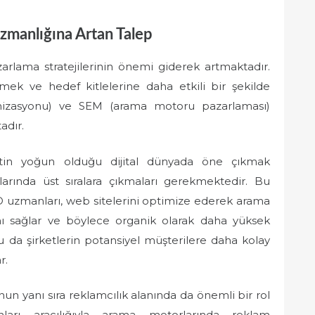
zmanlığına Artan Talep
azarlama stratejilerinin önemi giderek artmaktadır.
irmek ve hedef kitlelerine daha etkili bir şekilde
izasyonu) ve SEM (arama motoru pazarlaması)
adır.
betin yoğun olduğu dijital dünyada öne çıkmak
ında üst sıralara çıkmaları gerekmektedir. Bu
O uzmanları, web sitelerini optimize ederek arama
ını sağlar ve böylece organik olarak daha yüksek
u da şirketlerin potansiyel müşterilere daha kolay
r.
n yanı sıra reklamcılık alanında da önemli bir rol
ları aracılığıyla arama motorlarında reklam