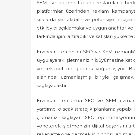
SEM ise ödeme tabanlı reklamlarla hedef
platformlar üzerinden reklam kampanyala
sıralarda yer alabilir ve potansiyel müşteri
etkileyici açıklamalar ve uygun anahtar kel
farkındalığını artırabilir ve satışları yükselteb
Erzincan Tercan'da SEO ve SEM uzmanlığı, 
uygulayarak işletmenizin büyümesine katkı s
ve rekabet de giderek yoğunlaşıyor. B
alanında uzmanlaşmış biriyle çalışmak, 
sağlayacaktır.
Erzincan Tercan'da SEO ve SEM uzmanı 
yardımcı olacak stratejik planlama yapabil
çıkmanızı sağlayan SEO optimizasyonu
yöneterek işletmenizin dijital başarısını ar
rekabette öne geçmek için doğru adımları