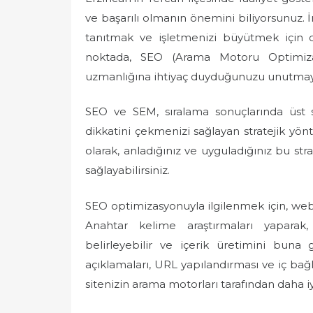
e
ve başarılı olmanın önemini biliyorsunuz.
d
tanıtmak ve işletmenizi büyütmek için d
o
noktada, SEO (Arama Motoru Optimiz
n
uzmanlığına ihtiyaç duyduğunuzu unutmay
SEO ve SEM, sıralama sonuçlarında üst sı
dikkatini çekmenizi sağlayan stratejik y
olarak, anladığınız ve uyguladığınız bu stra
sağlayabilirsiniz.
SEO optimizasyonuyla ilgilenmek için, web 
Anahtar kelime araştırmaları yaparak, 
belirleyebilir ve içerik üretimini buna gö
açıklamaları, URL yapılandırması ve iç bağl
sitenizin arama motorları tarafından daha iyi