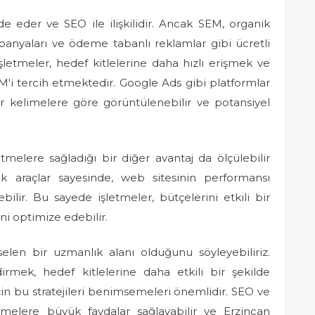
 eder ve SEO ile ilişkilidir. Ancak SEM, organik
anyaları ve ödeme tabanlı reklamlar gibi ücretli
şletmeler, hedef kitlelerine daha hızlı erişmek ve
EM'i tercih etmektedir. Google Ads gibi platformlar
ar kelimelere göre görüntülenebilir ve potansiyel
melere sağladığı bir diğer avantaj da ölçülebilir
litik araçlar sayesinde, web sitesinin performansı
enebilir. Bu sayede işletmeler, bütçelerini etkili bir
ini optimize edebilir.
len bir uzmanlık alanı olduğunu söyleyebiliriz.
ndirmek, hedef kitlelerine daha etkili bir şekilde
in bu stratejileri benimsemeleri önemlidir. SEO ve
melere büyük faydalar sağlayabilir ve Erzincan