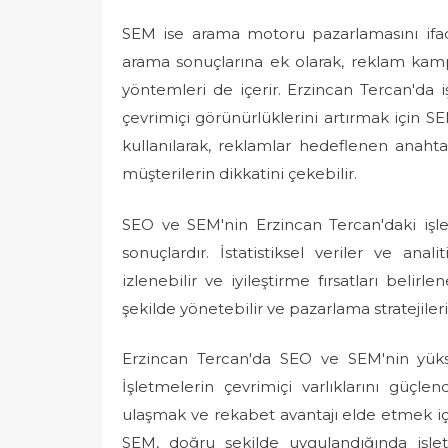
SEM ise arama motoru pazarlamasını ifade
arama sonuçlarına ek olarak, reklam kamp
yöntemleri de içerir. Erzincan Tercan'da i
çevrimiçi görünürlüklerini artırmak için S
kullanılarak, reklamlar hedeflenen anaht
müşterilerin dikkatini çekebilir.
SEO ve SEM'nin Erzincan Tercan'daki işlet
sonuçlardır. İstatistiksel veriler ve ana
izlenebilir ve iyileştirme fırsatları belirl
şekilde yönetebilir ve pazarlama stratejiler
Erzincan Tercan'da SEO ve SEM'nin yükse
İşletmelerin çevrimiçi varlıklarını güçle
ulaşmak ve rekabet avantajı elde etmek iç
SEM, doğru şekilde uygulandığında işlet