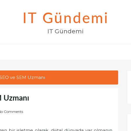
IT Gündemi
IT Gündemi
n SEO ve SEM Uzmanı
M Uzmanı
No Comments
ren bir işletme olarak, dijital dünyada var olmanın