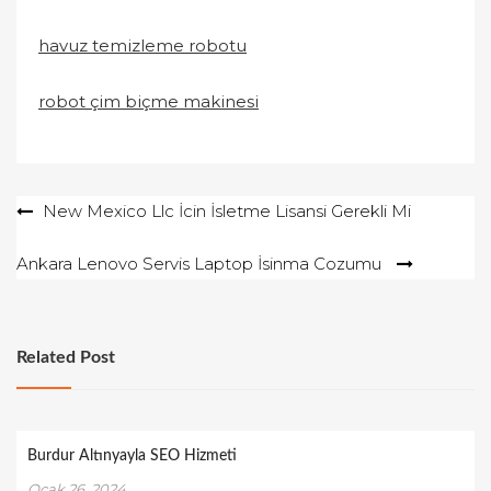
havuz temizleme robotu
robot çim biçme makinesi
Yazı
New Mexico Llc İcin İsletme Lisansi Gerekli Mi
gezinmesi
Ankara Lenovo Servis Laptop İsinma Cozumu
Related Post
Burdur Altınyayla SEO Hizmeti
Ocak 26, 2024