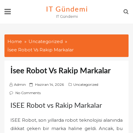
Skip
IT Gündemi
to
IT Gündemi
content
Home
Uncategorized
İsee Robot Vs Rakip Markalar
İsee Robot Vs Rakip Markalar
P
Admin
Haziran 14, 2026
Uncategorized
o
No Comments
s
ISEE Robot vs Rakip Markalar
t
e
ISEE Robot, son yıllarda robot teknolojisi alanında
d
o
dikkat çeken bir marka haline geldi. Ancak, bu