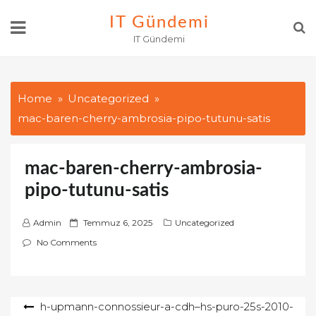
Skip
IT Gündemi
to
IT Gündemi
content
Home
Uncategorized
mac-baren-cherry-ambrosia-pipo-tutunu-satis
mac-baren-cherry-ambrosia-
pipo-tutunu-satis
P
Admin
Temmuz 6, 2025
Uncategorized
o
No Comments
s
t
e
Yazı
h-upmann-connossieur-a-cdh–hs-puro-25s-2010-
d