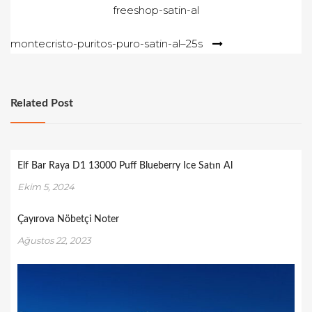
o
freeshop-satin-al
gezinmesi
n
montecristo-puritos-puro-satin-al–25s
Related Post
Elf Bar Raya D1 13000 Puff Blueberry Ice Satın Al
Ekim 5, 2024
Çayırova Nöbetçi Noter
Ağustos 22, 2023