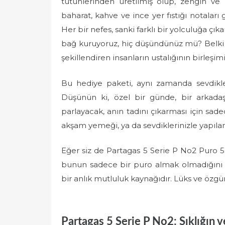
tütünlerinden üretilmiş olup, zengin ve k
e
baharat, kahve ve ince yer fıstığı notaları
d
Her bir nefes, sanki farklı bir yolculuğa çı
o
bağ kuruyoruz, hiç düşündünüz mü? Belki 
n
şekillendiren insanların ustalığının birleşim
Bu hediye paketi, aynı zamanda sevdikl
Düşünün ki, özel bir günde, bir arkadaş
parlayacak, anın tadını çıkarması için sade
akşam yemeği, ya da sevdiklerinizle yapılan 
Eğer siz de Partagas 5 Serie P No2 Puro 
bunun sadece bir puro almak olmadığını an
bir anlık mutluluk kaynağıdır. Lüks ve özgün
Partagas 5 Serie P No2: Şıklığın 