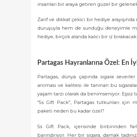
insanları bir araya getiren güzel bir gelenek
Zarif ve dikkat çekici bir hediye arayışında
duruşuyla hem de sunduğu deneyimle mük
hediye, birçok alanda kalıcı bir iz bırakaca
Partagas Hayranlarına Özel: En İy
Partagas, dünya çapında sigara severler
aroması ve kalitesi ile tanınan bu sigaral
yaşam tarzı olarak da benimseniyor. Eşsiz t
“5s Gift Pack”, Partagas tutkunları içi
paketi neden bu kadar özel?
5s Gift Pack, içerisinde birbirinden far
barındırıyor. Her bir sigara, damak tadınız