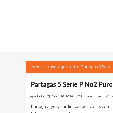
Skip
to
content
Home
Uncategorized
Partagas 5 Serie
Partagas 5 Serie P No2 Puro
P
Admin
Ekim 26, 2024
Uncategorized
o
Partagas, yüzyıllardır kalitesi ve lezzet
s
t