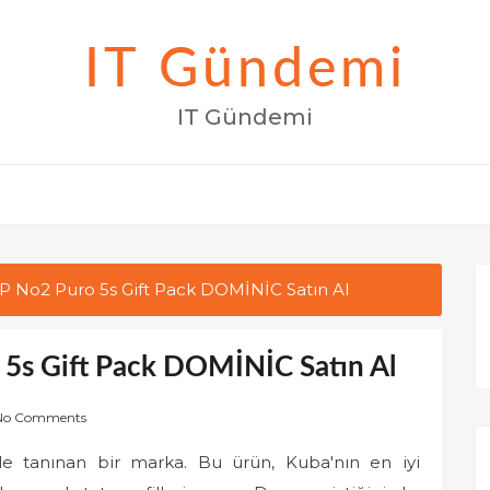
IT Gündemi
IT Gündemi
 P No2 Puro 5s Gift Pack DOMİNİC Satın Al
 5s Gift Pack DOMİNİC Satın Al
No Comments
i ile tanınan bir marka. Bu ürün, Kuba'nın en iyi