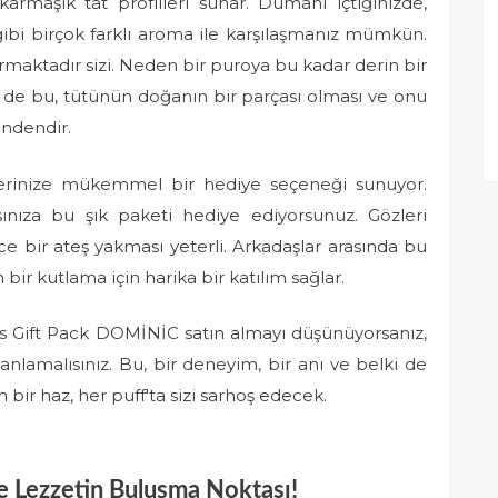
armaşık tat profilleri sunar. Dumanı içtiğinizde,
 gibi birçok farklı aroma ile karşılaşmanız mümkün.
karmaktadır sizi. Neden bir puroya bu kadar derin bir
de bu, tütünün doğanın bir parçası olması ve onu
indendir.
erinize mükemmel bir hediye seçeneği sunuyor.
ınıza bu şık paketi hediye ediyorsunuz. Gözleri
ce bir ateş yakması yeterli. Arkadaşlar arasında bu
bir kutlama için harika bir katılım sağlar.
5s Gift Pack DOMİNİC satın almayı düşünüyorsanız,
lamalısınız. Bu, bir deneyim, bir anı ve belki de
 bir haz, her puff'ta sizi sarhoş edecek.
ve Lezzetin Buluşma Noktası!