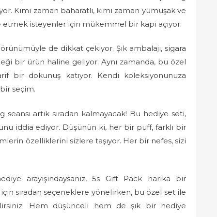
iyor. Kimi zaman baharatlı, kimi zaman yumuşak ve
be etmek isteyenler için mükemmel bir kapı açıyor.
 görünümüyle de dikkat çekiyor. Şık ambalajı, sigara
eği bir ürün haline geliyor. Aynı zamanda, bu özel
if bir dokunuş katıyor. Kendi koleksiyonunuza
bir seçim.
ng seansı artık sıradan kalmayacak! Bu hediye seti,
u iddia ediyor. Düşünün ki, her bir puff, farklı bir
mlerin özelliklerini sizlere taşıyor. Her bir nefes, sizi
hediye arayışındaysanız, 5s Gift Pack harika bir
 için sıradan seçeneklere yönelirken, bu özel set ile
bilirsiniz. Hem düşünceli hem de şık bir hediye