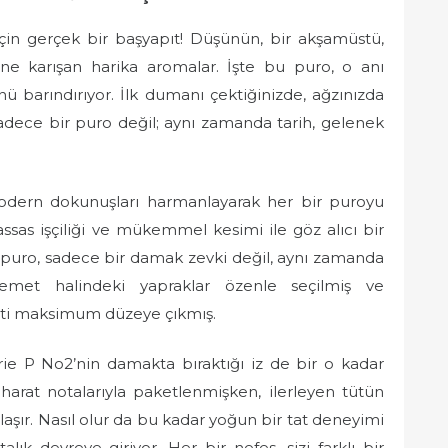
için gerçek bir başyapıt! Düşünün, bir akşamüstü,
rine karışan harika aromalar. İşte bu puro, o anı
barındırıyor. İlk dumanı çektiğinizde, ağzınızda
sadece bir puro değil; aynı zamanda tarih, gelenek
odern dokunuşları harmanlayarak her bir puroyu
ssas işçiliği ve mükemmel kesimi ile göz alıcı bir
u puro, sadece bir damak zevki değil, aynı zamanda
met halindeki yapraklar özenle seçilmiş ve
eti maksimum düzeye çıkmış.
erie P No2’nin damakta bıraktığı iz de bir o kadar
harat notalarıyla paketlenmişken, ilerleyen tütün
unlaşır. Nasıl olur da bu kadar yoğun bir tat deneyimi
lık devreye giriyor. Her bir nefes, sizi farklı bir