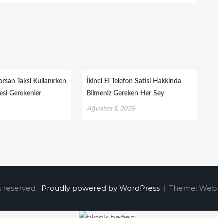
orsan Taksi Kullanırken
İkinci El Telefon Satisi Hakkinda
esi Gerekenler
Bilmeniz Gereken Her Sey
4
Ağustos 5, 2026
s reserved.
Proudly powered by WordPress
|
Theme: Web