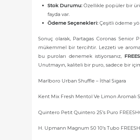
Stok Durumu:
Özellikle popüler bir ü
fayda var.
Ödeme Seçenekleri:
Çeşitli ödeme yönt
Sonuç olarak, Partagas Coronas Senior Pur
mükemmel bir tercihtir. Lezzeti ve aromas
bu puroları denemek istiyorsanız,
FREE
Unutmayın, kaliteli bir puro, sadece bir iç
Marlboro Urban Shuffle – İthal Sigara
Kent Mix Fresh Mentol Ve Limon Aromalı S
Quintero Petit Quintero 25’s Puro FREES
H. Upmann Magnum 50 10’s Tubo FREES