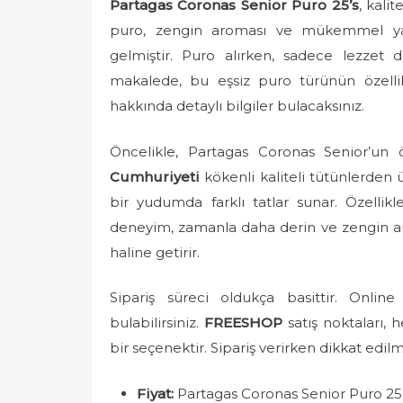
Partagas Coronas Senior Puro 25’s
, kali
s
t
puro, zengin aroması ve mükemmel yapıs
e
gelmiştir. Puro alırken, sadece lezzet
d
makalede, bu eşsiz puro türünün özellik
o
hakkında detaylı bilgiler bulacaksınız.
n
Öncelikle, Partagas Coronas Senior’un 
Cumhuriyeti
kökenli kaliteli tütünlerden ür
bir yudumda farklı tatlar sunar. Özellikle
deneyim, zamanla daha derin ve zengin ar
haline getirir.
Sipariş süreci oldukça basittir. Onlin
bulabilirsiniz.
FREESHOP
satış noktaları, 
bir seçenektir. Sipariş verirken dikkat edil
Fiyat:
Partagas Coronas Senior Puro 25’s