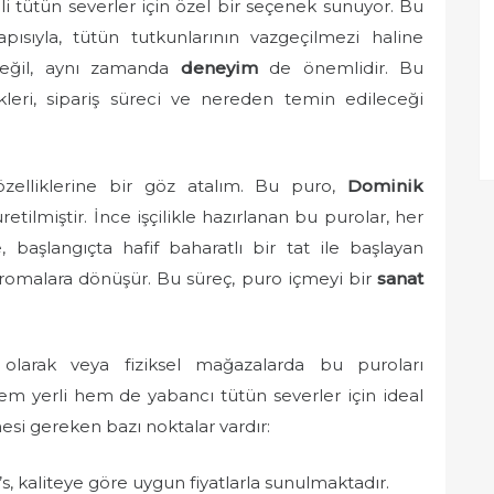
teli tütün severler için özel bir seçenek sunuyor. Bu
ıyla, tütün tutkunlarının vazgeçilmezi haline
 değil, aynı zamanda
deneyim
de önemlidir. Bu
leri, sipariş süreci ve nereden temin edileceği
özelliklerine bir göz atalım. Bu puro,
Dominik
etilmiştir. İnce işçilikle hazırlanan bu purolar, her
, başlangıçta hafif baharatlı bir tat ile başlayan
omalara dönüşür. Bu süreç, puro içmeyi bir
sanat
e olarak veya fiziksel mağazalarda bu puroları
hem yerli hem de yabancı tütün severler için ideal
mesi gereken bazı noktalar vardır:
, kaliteye göre uygun fiyatlarla sunulmaktadır.