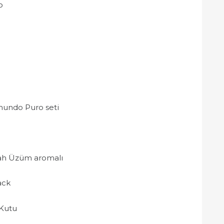
P
mundo Puro seti
yah Üzüm aromalı
ack
 Kutu