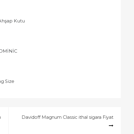
 Ahşap Kutu
 DOMİNİC
g Size
n
Davidoff Magnum Classic ithal sigara Fiyat