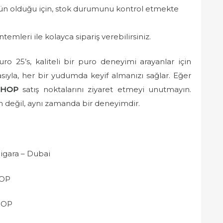
rün olduğu için, stok durumunu kontrol etmekte
emleri ile kolayca sipariş verebilirsiniz.
o 25’s, kaliteli bir puro deneyimi arayanlar için
ıyla, her bir yudumda keyif almanızı sağlar. Eğer
SHOP
satış noktalarını ziyaret etmeyi unutmayın.
im değil, aynı zamanda bir deneyimdir.
igara – Dubai
HOP
HOP