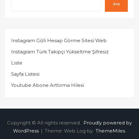
Ara
Instagram Gizli Hesap Görme Sitesi Web
Instagram Türk Takipçi Yükseltme Şifresiz
Liste
Sayfa Listesi
Youtube Abone Arttırma Hilesi
Copyright © All rights reserved.
Proudly powered by
WordPress
|
Theme: Web Log by
ThemeMiles
.