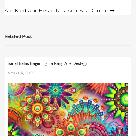
o
gezinmesi
Yapı Kredi Altın Hesabı Nasıl Açılır Faiz Oranları
n
Related Post
Sanal Bahis Bağımlılığına Karşı Aile Desteği
Mayıs 31, 2025