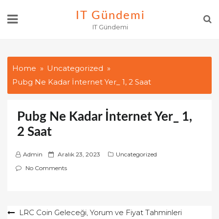
Skip
IT Gündemi
to
IT Gündemi
content
Home
Uncategorized
Pubg Ne Kadar İnternet Yer_ 1, 2 Saat
Pubg Ne Kadar İnternet Yer_ 1,
2 Saat
P
Admin
Aralık 23, 2023
Uncategorized
o
No Comments
s
t
e
Yazı
LRC Coin Geleceği, Yorum ve Fiyat Tahminleri
d