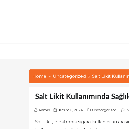
Skip
to
content
Home
Uncategorized
Salt Likit Kullan
Salt Likit Kullanımında Sağl
P
Admin
Kasım 6, 2024
Uncategorized
N
o
Salt likit, elektronik sigara kullanıcıları a
s
t