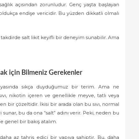
ğlık açısından zorunludur. Genç yaşta başlayan
ı oldukça endişe vericidir. Bu yüzden dikkatli olmalı
 takdirde salt likit keyifli bir deneyim sunabilir. Ama
mak için Bilmeniz Gerekenler
 dünyasında sıkça duyduğumuz bir terim. Ama ne
ı, nikotin içeren ve genellikle meyve, tatlı veya
en bir çözeltidir. İkisi bir arada olan bu sıvı, normal
i sunar, bu da ona “salt” adını verir. Peki, neden bu
 genel bir bakış atalım.
e daha az tahriş edici bir yapıya sahiptir. Bu, daha