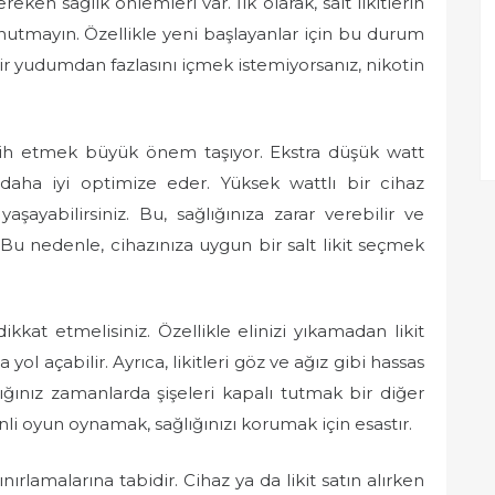
n sağlık önlemleri var. İlk olarak, salt likitlerin
nutmayın. Özellikle yeni başlayanlar için bu durum
bir yudumdan fazlasını içmek istemiyorsanız, nikotin
rcih etmek büyük önem taşıyor. Ekstra düşük watt
rı daha iyi optimize eder. Yüksek wattlı bir cihaz
aşayabilirsiniz. Bu, sağlığınıza zarar verebilir ve
Bu nedenle, cihazınıza uygun bir salt likit seçmek
 dikkat etmelisiniz. Özellikle elinizi yıkamadan likit
ol açabilir. Ayrıca, likitleri göz ve ağız gibi hassas
ğınız zamanlarda şişeleri kapalı tutmak bir diğer
i oyun oynamak, sağlığınızı korumak için esastır.
ınırlamalarına tabidir. Cihaz ya da likit satın alırken