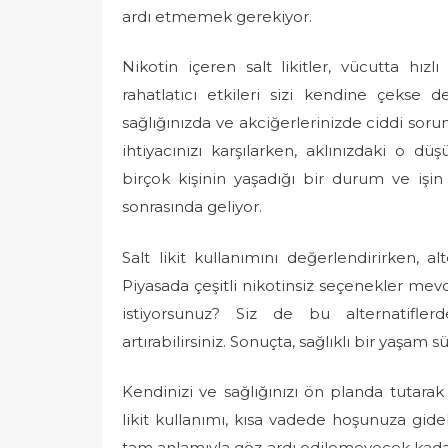
ardı etmemek gerekiyor.
Nikotin içeren salt likitler, vücutta hızl
rahatlatıcı etkileri sizi kendine çekse d
sağlığınızda ve akciğerlerinizde ciddi sorun
ihtiyacınızı karşılarken, aklınızdaki o 
birçok kişinin yaşadığı bir durum ve işin
sonrasında geliyor.
Salt likit kullanımını değerlendirirken,
Piyasada çeşitli nikotinsiz seçenekler mevc
istiyorsunuz? Siz de bu alternatifler
artırabilirsiniz. Sonuçta, sağlıklı bir yaş
Kendinizi ve sağlığınızı ön planda tutarak 
likit kullanımı, kısa vadede hoşunuza gide
tam anlamıyla göz ardı edilemeyecek kadar ö