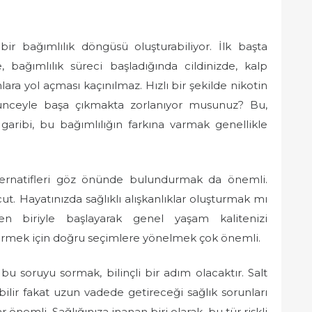
ı bir bağımlılık döngüsü oluşturabiliyor. İlk başta
e, bağımlılık süreci başladığında cildinizde, kalp
lara yol açması kaçınılmaz. Hızlı bir şekilde nikotin
düşünceyle başa çıkmakta zorlanıyor musunuz? Bu,
 garibi, bu bağımlılığın farkına varmak genellikle
 alternatifleri göz önünde bulundurmak da önemli.
ut. Hayatınızda sağlıklı alışkanlıklar oluşturmak mı
den biriyle başlayarak genel yaşam kalitenizi
am sürmek için doğru seçimlere yönelmek çok önemli.
bu soruyu sormak, bilinçli bir adım olacaktır. Salt
bilir fakat uzun vadede getireceği sağlık sorunları
nemli. Sağlığınıza inanan biri olarak, bu tür riskli