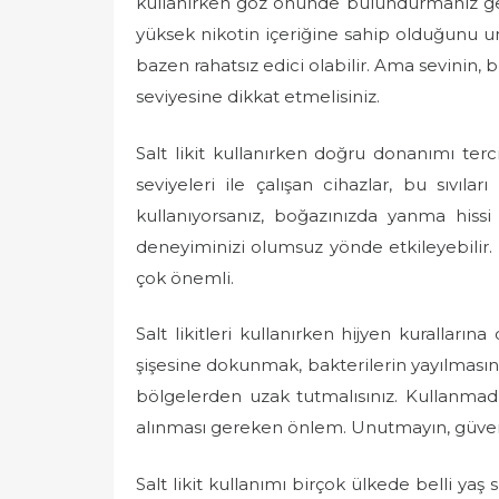
kullanırken göz önünde bulundurmanız gereke
e
yüksek nikotin içeriğine sahip olduğunu u
d
bazen rahatsız edici olabilir. Ama sevinin, 
o
seviyesine dikkat etmelisiniz.
n
Salt likit kullanırken doğru donanımı te
seviyeleri ile çalışan cihazlar, bu sıvıla
kullanıyorsanız, boğazınızda yanma hissi y
deneyiminizi olumsuz yönde etkileyebilir. 
çok önemli.
Salt likitleri kullanırken hijyen kurallarına
şişesine dokunmak, bakterilerin yayılmasına y
bölgelerden uzak tutmalısınız. Kullanmadı
alınması gereken önlem. Unutmayın, güvenl
Salt likit kullanımı birçok ülkede belli yaş s