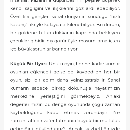
İnsanlar, kazanma düşüncesinin peşine düşerek
kendi sağlığını ve ilişkilerini göz ardı edebiliyor.
Özellikle gençler, sanal dünyanın sunduğu “hızlı
kazanç” fikriyle kolayca etkilenebiliyor. Bu durum,
bir goldene tütün dükkanın kapısında bekleyen
çocuklar gibidir; dış görünüşte masum, ama içten
içe büyük sorunlar barındırıyor.
Küçük Bir Uyarı
: Unutmayın, her ne kadar kumar
oyunları eğlenceli gelse de, kaybedilen her bir
oyun, sizi bir adım daha yalnızlaştırabilir. Sanal
kumarın sadece birkaç dokunuşla hayatımızın
merkezine yerleştiğini görmekteyiz. Ahlaki
değerlerimizin bu denge oyununda çoğu zaman
kaybolduğunu kabul etmek zorundayız. Ne
zaman tatlı bir zafer tatmanın büyük bir mutluluk
getirdiğini düşündünüz? Ancak kaybettiğinizde