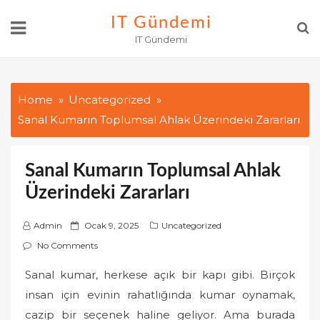
Skip
IT Gündemi
to
IT Gündemi
content
Home
Uncategorized
Sanal Kumarın Toplumsal Ahlak Üzerindeki Zararları
Sanal Kumarın Toplumsal Ahlak
Üzerindeki Zararları
P
Admin
Ocak 9, 2025
Uncategorized
o
No Comments
s
Sanal kumar, herkese açık bir kapı gibi. Birçok
t
insan için evinin rahatlığında kumar oynamak,
e
d
cazip bir seçenek haline geliyor. Ama burada