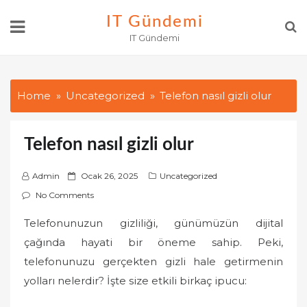
Skip
IT Gündemi
to
IT Gündemi
content
Home
Uncategorized
Telefon nasıl gizli olur
Telefon nasıl gizli olur
P
Admin
Ocak 26, 2025
Uncategorized
o
No Comments
s
Telefonunuzun gizliliği, günümüzün dijital
t
çağında hayati bir öneme sahip. Peki,
e
d
telefonunuzu gerçekten gizli hale getirmenin
o
yolları nelerdir? İşte size etkili birkaç ipucu:
n