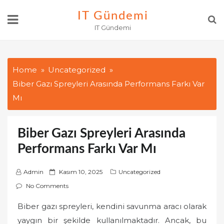
Skip
IT Gündemi
to
IT Gündemi
content
Home
Uncategorized
Biber Gazı Spreyleri Arasında Performans Farkı Var
Mı
Biber Gazı Spreyleri Arasında
Performans Farkı Var Mı
P
Admin
Kasım 10, 2025
Uncategorized
o
No Comments
s
Biber gazı spreyleri, kendini savunma aracı olarak
t
yaygın bir şekilde kullanılmaktadır. Ancak, bu
e