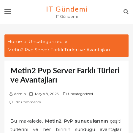
Skip
IT Gündemi
to
IT Gündemi
content
Home
Uncategorized
Metin2 Pvp Server Farklı Türleri ve Avantajları
Metin2 Pvp Server Farklı Türleri
ve Avantajları
P
Admin
Mayıs 8, 2025
Uncategorized
o
No Comments
s
t
Bu makalede,
Metin2 PvP sunucularının
çeşitli
e
türlerini ve her birinin sunduğu avantajları
d