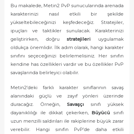
Bu makalede, Metin2 PvP sunucularında arenada
e
karakterinizi nasıl etkili bir şekilde
d
o
yükseltebileceğinizi keşfedeceğiz. Stratejiler,
n
ipuçları ve taktikler sunulacak. Karakterinizi
geliştirirken, doğru
stratejileri
uygulamak
oldukça önemlidir. İlk adım olarak, hangi karakter
sınıfını seçeceğinizi belirlemelisiniz. Her sınıfın
kendine has özellikleri vardır ve bu özellikler PvP
savaşlarında belirleyici olabilir.
Metin2’deki farklı karakter sınıflarının savaş
alanındaki güçlü ve zayıf yönleri üzerinde
duracağız. Örneğin,
Savaşçı
sınıfı yüksek
dayanıklılığı ile dikkat çekerken,
Büyücü
sınıfı
uzun menzilli saldırıları ile rakiplerine büyük zarar
verebilir. Hangi sınıfın PvP’de daha etkili