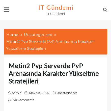
Skip
IT Gündemi
to
IT Gündemi
content
Home
Uncategorized
Metin2 Pvp Serverde PvP Arenasında Karakter
Yükseltme Stratejileri
Metin2 Pvp Serverde PvP
Arenasında Karakter Yükseltme
Stratejileri
P
Admin
Mayıs 8, 2025
Uncategorized
o
No Comments
s
t