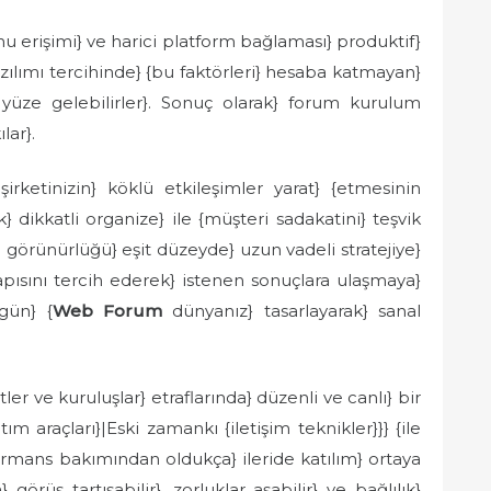
fonu erişimi} ve harici platform bağlaması} produktif}
ılımı tercihinde} {bu faktörleri} hesaba katmayan}
 yüze gelebilirler}. Sonuç olarak} forum kurulum
lar}.
irketinizin} köklü etkileşimler yarat} {etmesinin
} dikkatli organize} ile {müşteri sadakatini} teşvik
görünürlüğü} eşit düzeyde} uzun vadeli stratejiye}
apısını tercih ederek} istenen sonuçlara ulaşmaya}
gün} {
Web Forum
dünyanız} tasarlayarak} sanal
tler ve kuruluşlar} etraflarında} düzenli ve canlı} bir
m araçları}|Eski zamankı {iletişim teknikler}}} {ile
rformans bakımından oldukça} ileride katılım} ortaya
görüş tartışabilir}, zorluklar aşabilir} ve bağlılık}