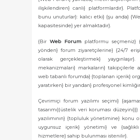
ilişkilendiren} canlı} platformlardır}. Pl
bunu unuturlar}: kalıcı etki} {şu anda} 
kapasitesinde} yer almaktadır}.
{Bir
Web Forum
platformu seçmeniz} {ço
yönden} forum ziyaretçilerine} {24/7 eri
olarak gerçekleştirmek} yaygınlaşır}
mekanizmaları} markaların} takipçilerle a
web tabanlı forumda} {toplanan içerik} orga
yaratırken} bir yandan} profesyonel kimliğin
Çevrimiçi forum yazılımı seçimi} {aşaması
tasarımı}|üstelik veri koruması düzeyini}}} 
yazılımının} {topluluk yönetimine} konu olan
uygunsuz içerik} yönetimi} ve {sağlık
hizmetlere} sahip bulunması istenilir}.