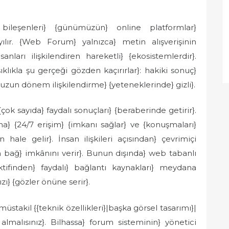
bileşenleri} {günümüzün} online platformlar}
ılır. {Web Forum} yalnızca} metin alışverişinin
anları ilişkilendiren hareketli} {ekosistemlerdir}.
lıkla şu gerçeği gözden kaçırırlar}: hakiki sonuç}
zun dönem ilişkilendirme} {yeteneklerinde} gizli}.
k sayıda} faydalı sonuçları} {beraberinde getirir}.
ına} {24/7 erişim} {imkanı sağlar} ve {konuşmaları}
e gelir}. İnsan ilişkileri açısından} çevrimiçi
n bağ} imkânını verir}. Bunun dışında} web tabanlı
ifinden} faydalı} bağlantı kaynakları} meydana
zı} {gözler önüne serir}.
üstakil {{teknik özellikleri}|başka görsel tasarımı}|
almalısınız}. Bilhassa} forum sisteminin} yönetici