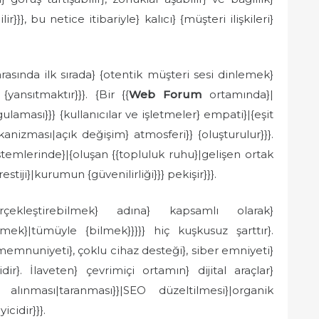
ir}}}, bu netice itibariyle} kalıcı} {müşteri ilişkileri}
asında ilk sırada} {otentik müşteri sesi dinlemek}
yansıtmaktır}}}. {Bir {{
Web Forum
ortamında}|
aması}}} {kullanıcılar ve işletmeler} empati}|{eşit
anizması|açık değişim} atmosferi}} {oluşturulur}}}.
temlerinde}|{oluşan {{topluluk ruhu}|gelişen ortak
estiji}|kurumun {güvenilirliği}}} pekişir}}}.
çekleştirebilmek} adına} kapsamlı olarak}
nmek}|tümüyle {bilmek}}}}} hiç kuşkusuz şarttır}.
emnuniyeti}, çoklu cihaz desteği}, siber emniyeti}
r}. İlaveten} çevrimiçi ortamın} dijital araçlar}
e alınması|taranması}}|SEO düzeltilmesi}|organik
icidir}}}.