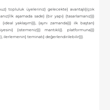
uz} topluluk üyeleriniz} gelecekte} avantajlı}|çok
amanız|İlk aşamada sade} {bir yapı} {tasarlamanız}}}
} {ideal yaklaşım}}}, {aynı zamanda}}} ilk baştan}
esini} {istemeniz}}} mantıklı}}. platformuna}}}
 ilerlemenin} teminatı} değerlendirilebilir}}}.