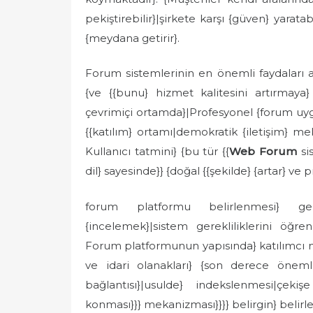
pekiştirebilir}|şirkete karşı {güven} yaratabil
{meydana getirir}.
Forum sistemlerinin en önemli faydaları ar
{ve {{bunu} hizmet kalitesini artırmaya} {
çevrimiçi ortamda}|Profesyonel {forum uygul
{{katılım} ortamı|demokratik {iletişim} mek
Kullanıcı tatmini} {bu tür {{
Web Forum
sis
dil} sayesinde}} {doğal {{şekilde} {artar} ve pr
forum platformu belirlenmesi} ger
{incelemek}|sistem gerekliliklerini öğre
Forum platformunun yapısında} katılımcı m
ve idari olanakları} {son derece önemlidi
bağlantısı}|usulde} indekslenmesi|çekiş
konması}}} mekanizması}}}} belirgin} belirley