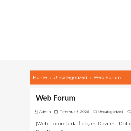
Skip
to
content
Home
Uncategorized
Web Forum
Web Forum
P
Admin
Temmuz 6, 2026
Uncategorized
o
{Web Forumlarda İletişim Devrimi: Dijit
s
t