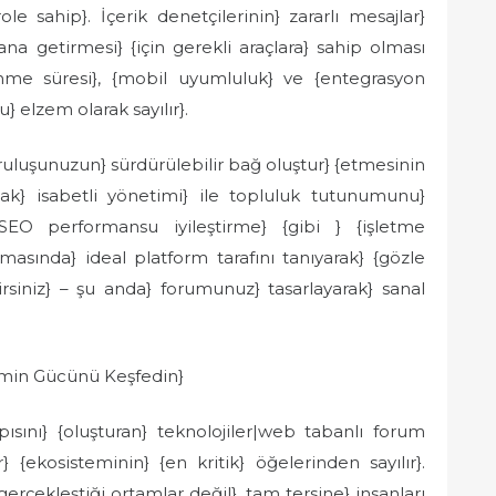
role sahip}. İçerik denetçilerinin} zararlı mesajlar}
dana getirmesi} {için gerekli araçlara} sahip olması
me süresi}, {mobil uyumluluk} ve {entegrasyon
} elzem olarak sayılır}.
ruluşunuzun} sürdürülebilir bağ oluştur} {etmesinin
mak} isabetli yönetimi} ile topluluk tutunumunu}
 SEO performansu iyileştirme} {gibi } {işletme
masında} ideal platform tarafını tanıyarak} {gözle
rsiniz} – şu anda} forumunuz} tasarlayarak} sanal
imin Gücünü Keşfedin}
ısını} {oluşturan} teknolojiler|web tabanlı forum
 {ekosisteminin} {en kritik} öğelerinden sayılır}.
erçekleştiği ortamlar değil}, tam tersine} insanları