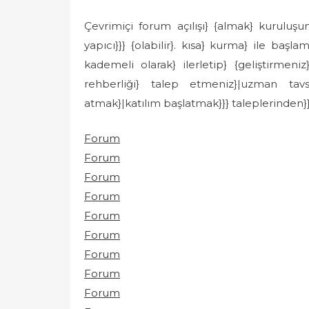
Çevrimiçi forum açılışı} {almak} kuruluşun
yapıcı}}} {olabilir}. kısa} kurma} ile başl
kademeli olarak} ilerletip} {geliştirmeniz
rehberliği} talep etmeniz}|uzman tavsiy
atmak}|katılım başlatmak}}} taleplerinden}}},
Forum
Forum
Forum
Forum
Forum
Forum
Forum
Forum
Forum