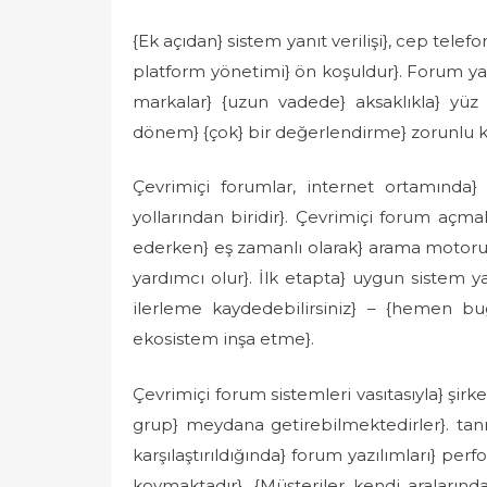
{Ek açıdan} sistem yanıt verilişi}, cep tele
platform yönetimi} ön koşuldur}. Forum yaz
markalar} {uzun vadede} aksaklıkla} yüz
dönem} {çok} bir değerlendirme} zorunlu kı
Çevrimiçi forumlar, internet ortamında} ş
yollarından biridir}. Çevrimiçi forum açmak
ederken} eş zamanlı olarak} arama motoru 
yardımcı olur}. İlk etapta} uygun sistem y
ilerleme kaydedebilirsiniz} – {hemen bu
ekosistem inşa etme}.
Çevrimiçi forum sistemleri vasıtasıyla} şirke
grup} meydana getirebilmektedirler}. tanıtı
karşılaştırıldığında} forum yazılımları} pe
koymaktadır}. {Müşteriler kendi aralarında} 