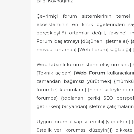
Bilgi Kaynağınız
e
d
Çevrimiçi forum sistemlerinin temel 
o
ekosisteminin en kritik öğelerinden say
n
gerçekleştiği ortamlar değil}, {aksine} ins
Forum başlatmayı {düşünen işletmeler} {sık
mevcut ortamda} {Web Forum} sağladığı} {u
Web tabanlı forum sistemi oluşturmanız} {ço
{Teknik açıdan} {
Web Forum
kullanıcılar
zamandan bağımsız yürütmek} {mümkün hal
forumlar} kurumların} {hedef kitleyle deri
forumda} {toplanan içerik} SEO perspekt
getirirken} bir yandan} işletme çalışmalarını
Uygun forum altyapısı tercihi} {yaparken} {m
üstelik veri koruması düzeyini}}} dikkate 