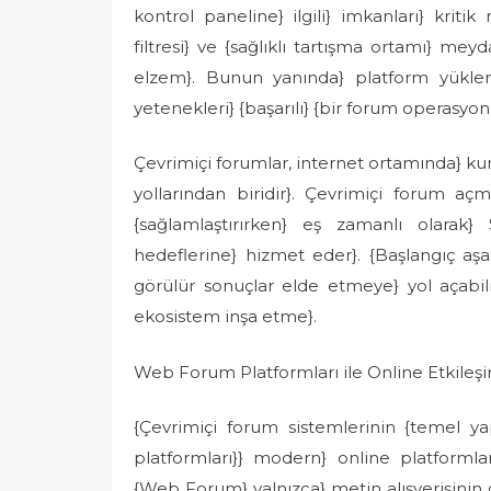
kontrol paneline} ilgili} imkanları} kritik 
filtresi} ve {sağlıklı tartışma ortamı} mey
elzem}. Bunun yanında} platform yüklen
yetenekleri} {başarılı} {bir forum operasyonu
Çevrimiçi forumlar, internet ortamında} ku
yollarından biridir}. Çevrimiçi forum aç
{sağlamlaştırırken} eş zamanlı olarak}
hedeflerine} hizmet eder}. {Başlangıç aşa
görülür sonuçlar elde etmeye} yol açabili
ekosistem inşa etme}.
Web Forum Platformları ile Online Etkileş
{Çevrimiçi forum sistemlerinin {temel yap
platformları}} modern} online platformlar}
{Web Forum} yalnızca} metin alışverişinin g