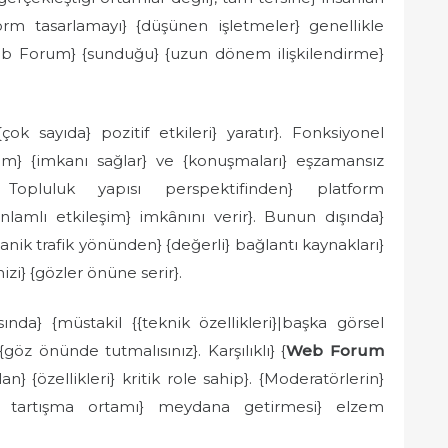
atform tasarlamayı} {düşünen işletmeler} genellikle
{Web Forum} {sunduğu} {uzun dönem ilişkilendirme}
k sayıda} pozitif etkileri} yaratır}. Fonksiyonel
şim} {imkanı sağlar} ve {konuşmaları} eşzamansız
. Topluluk yapısı perspektifinden} platform
nlamlı etkileşim} imkânını verir}. Bunun dışında}
nik trafik yönünden} {değerli} bağlantı kaynakları}
izi} {gözler önüne serir}.
nda} {müstakil {{teknik özellikleri}|başka görsel
{göz önünde tutmalısınız}. Karşılıklı} {
Web Forum
} {özellikleri} kritik role sahip}. {Moderatörlerin}
lı tartışma ortamı} meydana getirmesi} elzem